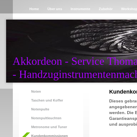
Home
Über uns
Instrumente
Zubehör
Worksho
Akkordeon - Service Thom
- Handzuginstrumentenmach
Kundenko
Noten
Taschen und Koffer
Dieses gebra
angegebenen
Notenpulte
werden. Die B
Garantieansp
Notenpultleuchten
und ausprobi
Metronome und Tuner
Kundenkommissionen